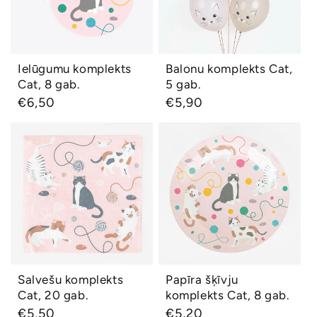
Ielūgumu komplekts
Balonu komplekts Cat,
Ātrs skats
Ātrs skats
Cat, 8 gab.
5 gab.
Parastā
€6,50
Parastā
€5,90
cena
cena
Salvešu komplekts
Papīra šķīvju
Cat, 20 gab.
komplekts Cat, 8
gab.
Salvešu komplekts
Papīra šķīvju
Ātrs skats
Ātrs skats
Cat, 20 gab.
komplekts Cat, 8 gab.
Parastā
€5,50
Parastā
€5,20