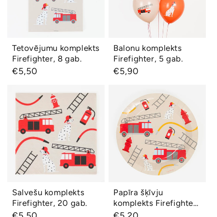
Tetovējumu komplekts
Balonu komplekts
Ātrs skats
Ātrs skats
Firefighter, 8 gab.
Firefighter, 5 gab.
Parastā
€5,50
Parastā
€5,90
cena
cena
Salvešu komplekts
Papīra šķīvju
Firefighter, 20 gab.
komplekts
Firefighter, 8 gab.
Salvešu komplekts
Papīra šķīvju
Ātrs skats
Ātrs skats
Firefighter, 20 gab.
komplekts Firefighter,
8 gab.
Parastā
€5,50
Parastā
€5,20