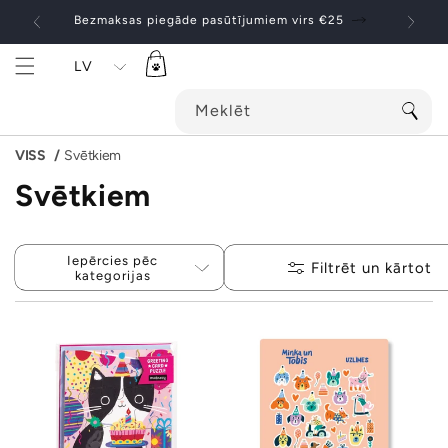
Pāriet
uz
Bezmaksas piegāde pasūtījumiem virs €25
10% no 
saturu
Ratiņi
LV
Meklēt
VISS
Svētkiem
Svētkiem
Iepērcies pēc
Filtrēt un kārtot
kategorijas
Apsveikuma
Uzlīmes Dzimšanas
kartiņa-puzle Purr-
dienas suņi