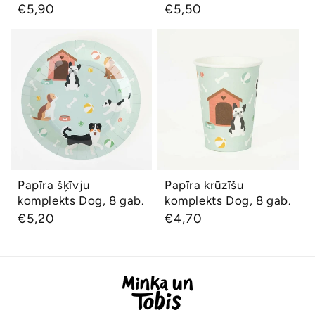
Parastā
€5,90
Parastā
€5,50
cena
cena
Papīra šķīvju
Papīra krūzīšu
komplekts Dog, 8
komplekts Dog, 8
gab.
gab.
Papīra šķīvju
Papīra krūzīšu
Ātrs skats
Ātrs skats
komplekts Dog, 8 gab.
komplekts Dog, 8 gab.
Parastā
€5,20
Parastā
€4,70
cena
cena