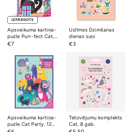
fect Cat, 12 gab.
IZPĀRDOTS
Apsveikuma kartiņa-
Uzlīmes Dzimšanas
Ātrs skats
Ātrs skats
puzle Purr-fect Cat,
dienas suņi
12 gab.
Parastā
€7
Parastā
€3
cena
cena
Apsveikuma
Tetovējumu
kartiņa-puzle Cat
komplekts Cat, 8
Party, 12 gab.
gab.
Apsveikuma kartiņa-
Tetovējumu komplekts
Ātrs skats
Ātrs skats
puzle Cat Party, 12
Cat, 8 gab.
gab.
Parastā
€6
Parastā
€5,50