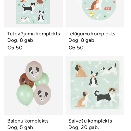
gab.
Tetovējumu komplekts
Ielūgumu komplekts
Ātrs skats
Ātrs skats
Dog, 8 gab.
Dog, 8 gab.
Parastā
€5,50
Parastā
€6,50
cena
cena
Balonu komplekts
Salvešu komplekts
Dog, 5 gab.
Dog, 20 gab.
Balonu komplekts
Salvešu komplekts
Ātrs skats
Ātrs skats
Dog, 5 gab.
Dog, 20 gab.