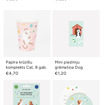
cena
cena
Papīra krūzīšu
Mini piezīmju
komplekts Cat, 8
grāmatiņa Dog
gab.
Papīra krūzīšu
Mini piezīmju
Ātrs skats
Ātrs skats
komplekts Cat, 8 gab.
grāmatiņa Dog
Parastā
€4,70
Parastā
€1,20
cena
cena
Tetovējumu
Ielūgumu komplekts
komplekts Dog, 8
Dog, 8 gab.